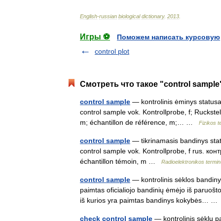
English
-
russian
biological
dictionary
.
2013
.
Игры ⚽
Поможем написать курсовую
control plot
Смотреть что такое "control sample
control sample
— kontrolinis ėminys statusas
control sample vok. Kontrollprobe, f; Ruckste
m; échantillon de référence, m;… …
Fizikos 
control sample
— tikrinamasis bandinys statu
control sample vok. Kontrollprobe, f rus. 
échantillon témoin, m …
Radioelektronikos termi
control sample
— kontrolinis sėklos bandinys
paimtas oficialiojo bandinių ėmėjo iš paruošt
iš kurios yra paimtas bandinys kokybės… 
check control sample
— kontrolinis sėklų pa