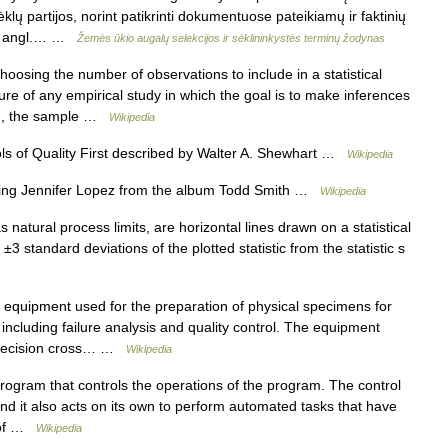
lų partijos, norint patikrinti dokumentuose pateikiamų ir faktinių
ys: angl.… …
Žemės ūkio augalų selekcijos ir sėklininkystės terminų žodynas
hoosing the number of observations to include in a statistical
re of any empirical study in which the goal is to make inferences
ice, the sample …
Wikipedia
s of Quality First described by Walter A. Shewhart …
Wikipedia
ring Jennifer Lopez from the album Todd Smith …
Wikipedia
 natural process limits, are horizontal lines drawn on a statistical
±3 standard deviations of the plotted statistic from the statistic s
 equipment used for the preparation of physical specimens for
including failure analysis and quality control. The equipment
 Precision cross… …
Wikipedia
program that controls the operations of the program. The control
d it also acts on its own to perform automated tasks that have
l of …
Wikipedia