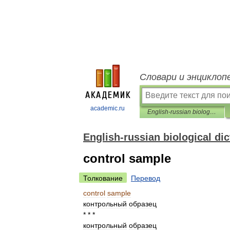
Словари и энциклоп
academic.ru
English-russian biological dictionary
English-russian biological dic
control sample
Толкование
Перевод
control
sample
контрольный
образец
* * *
контрольный
образец