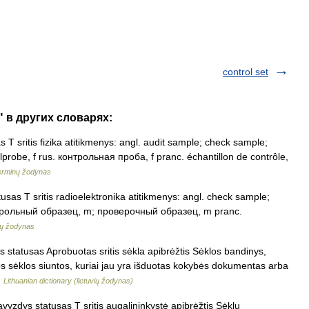
control set
" в других словарях:
 T sritis fizika atitikmenys: angl. audit sample; check sample;
llprobe, f rus. контрольная проба, f pranc. échantillon de contrôle,
terminų žodynas
sas T sritis radioelektronika atitikmenys: angl. check sample;
контрольный образец, m; проверочный образец, m pranc.
nų žodynas
 statusas Aprobuotas sritis sėkla apibrėžtis Sėklos bandinys,
os sėklos siuntos, kuriai jau yra išduotas kokybės dokumentas arba
…
Lithuanian dictionary (lietuvių žodynas)
vyzdys statusas T sritis augalininkystė apibrėžtis Sėklų