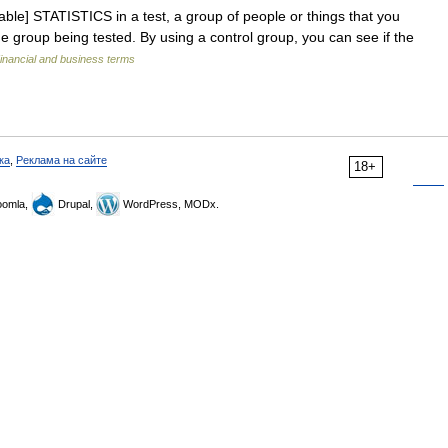
ble] STATISTICS in a test, a group of people or things that you
e group being tested. By using a control group, you can see if the
inancial and business terms
ка
,
Реклама на сайте
18+
omla,
Drupal,
WordPress, MODx.