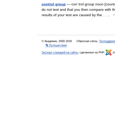
control group
— conˈtrol group noun [counta
do not test and that you then compare with th
results of your test are caused by the… …
F
© Академик, 2000-2026
Обратная связь:
Техподдерж
👣 Путешествия
Экспорт словарей на сайты
, сделанные на PHP,
Jo