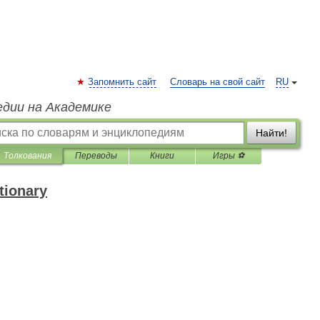
Запомнить сайт
Словарь на свой сайт
RU
едии на Академике
Найти!
Толкования
Переводы
Книги
Игры ⚽
tionary