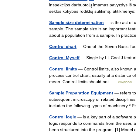
inspekcijos darbuotojų imamas pavyzdys iš sėk
sėklos kokybės rodiklių sutikimą. atitikmen
Sample size determination
— is the act of c
sample. The sample size is an important featu
about a population from a sample. In pract
Control chart
— One of the Seven Basic Tool
Control Myself
— Single by LL Cool J featu
Control limits
— Control limits, also known as
process control chart, usually at a distance of 
mean. Control limits should not …
Wikipedia
Sample Preparation Equipment
— refers to
subsequent microscopy or related disciplines 
includes the following types of machinery:*
Control logic
— is a key part of a software 
logic responds to commands from the user, an
been structured into the program. [1] Mode